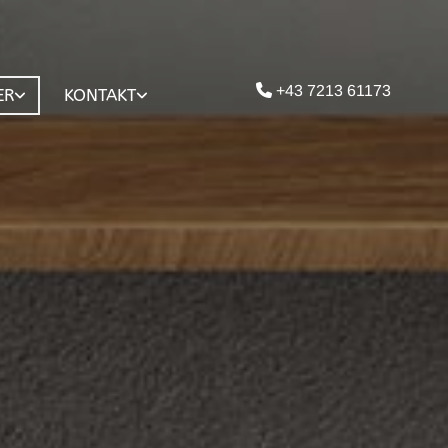

+43 7213 61173
ER
KONTAKT