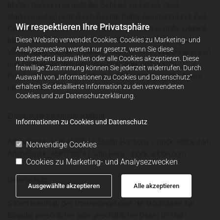
bloßen Nennung ist nicht der Schluss zu ziehen, dass
Markenzeichen nicht durch Rechte Dritter geschützt sind! Das
Wir respektieren Ihre Privatsphäre
Copyright für veröffentlichte, vom Autor selbst erstellte Objekte
bleibt allein beim Autor der Seiten. Eine Vervielfältigung oder
Diese Website verwendet Cookies. Cookies zu Marketing- und
Analysezwecken werden nur gesetzt, wenn Sie diese
Verwendung solcher Grafiken, Tondokumente, Videosequenzen
nachstehend auswählen oder alle Cookies akzeptieren. Diese
und Texte in anderen elektronischen oder gedruckten
freiwillige Zustimmung können Sie jederzeit widerrufen. Durch
Publikationen ist ohne ausdrückliche Zustimmung des Autors
Auswahl von „Informationen zu Cookies und Datenschutz“
erhalten Sie detaillierte Information zu den verwendeten
nicht gestattet.
Cookies und zur Datenschutzerklärung.
Zusätzliche Informationspflicht
Informationen zu Cookies und Datenschutz
AdobeStock_166145325 | ©Studio Harmony - stock.adobe.com
Notwendige Cookies
AdobeStock_459770074 | ©Jiri Hera - stock.adobe.com
Cookies zu Marketing- und Analysezwecken
Datenschutz
Ausgewählte akzeptieren
Alle akzeptieren
Sofern innerhalb des Internetangebotes die Möglichkeit zur
Eingabe persönlicher oder geschäftlicher Daten (E-Mail-