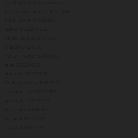
©Jiri Hera - stock.adobe.com
Евгений Мельничук 1888040983
Frank Gärtner 839510114
radekcho 622637112
Studio Nova 1664407455
Miquel 657224379
Fabian Krueger 545091650
anna 1862764910
dreamer 1743722605
Ruslan Ivantsov 380903133
leymandesign 872202853
gamespirit 132932153
ImageFlow 1534095817
Halfpoint 681073839
Vadym 1738263454